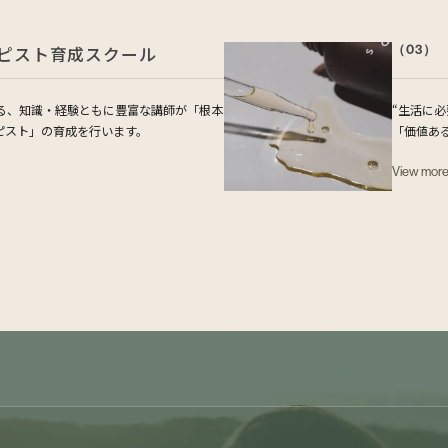
ピスト育成スクール
（03）
表する、知識・経験ともに豊富な講師が「根本
“生活に
ピスト」の育成を行います。
「価値あ
View mor