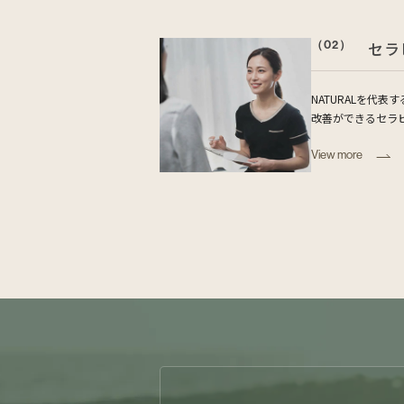
（02）
セラ
NATURALを代
改善ができるセラ
View more