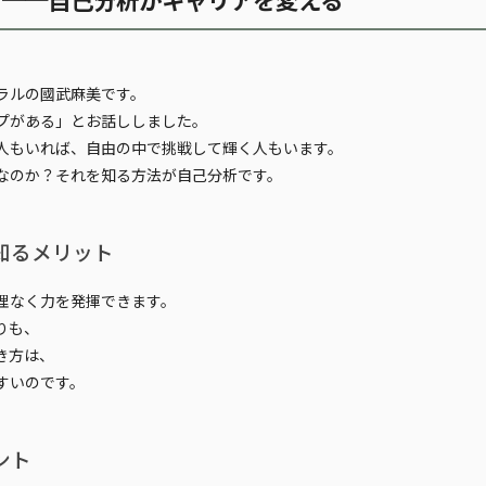
ラルの國武麻美です。
プがある」とお話ししました。
人もいれば、自由の中で挑戦して輝く人もいます。
なのか？それを知る方法が
自己分析
です。
知るメリット
理なく力を発揮できます。
りも、
き方は、
すい
のです。
ント