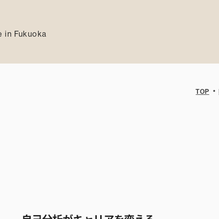
 in Fukuoka
・
TOP
る──自己分析がキャリアを変える