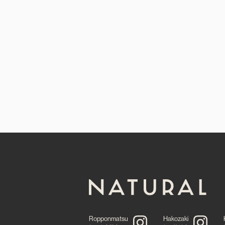
Ropponmatsu
Hakozaki